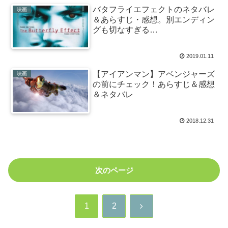
バタフライエフェクトのネタバレ
映画
＆あらすじ・感想。別エンディン
グも切なすぎる…
2019.01.11
【アイアンマン】アベンジャーズ
映画
の前にチェック！あらすじ＆感想
＆ネタバレ
2018.12.31
次のページ
次
1
2
へ