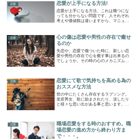
恋愛が上手になる方法!
恋愛
恋愛が上手になる方法、これは幾つにな
っても分からない問題です。人それぞれ
考えや価値観は違いますから、マニュア
ル通りにはなりません。それでも少しで
も上手になれる近道を探っていきたいと
思います。育った環境兄弟構成や学生生
心の傷は恋愛や男性の存在で癒せ
恋愛
活によって、異性との接し...
るのか
失恋や、恋愛で傷ついた時に、新しい恋
愛や男性の存在で心を癒す事は出来るの
でしょうか。その時の心のメカニズムに
ついて考えてみたいと思います。↓↓今な
らメルマガ登録で10分無料でお悩み聞き
ます↓↓おすそわけマーケットプレイス
恋愛にて歌で気持ちを高める為の
「ツクツク!!」精神...
恋愛
おススメな方法
世の中にたくさん存在するラブソング。
老若男女、歌に励まされたり、涙したり
と様々な思い出がある事と思います。そ
の歌で恋愛の気持ちを高める方法を考え
てみたいと思います。バンドマンとの恋
愛誰が聞いても知ってるバンド、大スタ
職場恋愛をする時のおすすめ。職
ーなどではなく、小さいラ...
恋愛
場恋愛の進め方から終わり方ま
で・・・。