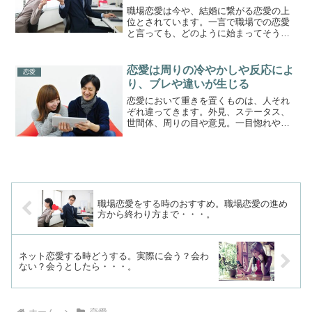
職場恋愛は今や、結婚に繋がる恋愛の上
位とされています。一言で職場での恋愛
と言っても、どのように始まってそうな
るのか。別れたらきまずくなったりしな
いのでしょうか。職場で気になる人が出
来た場合毎日のように顔を合わせてるう
恋愛は周りの冷やかしや反応によ
恋愛
ちに、いつの間にか心惹か...
り、ブレや違いが生じる
恋愛において重きを置くものは、人それ
ぞれ違ってきます。外見、ステータス、
世間体、周りの目や意見。一目惚れや、
衝動的なもので人は恋に落ちる事もあり
ますし、理屈ではない感情に突き動かさ
れる相手との恋であれば、そんなもの関
係ない！と思う人もいる事...
職場恋愛をする時のおすすめ。職場恋愛の進め
方から終わり方まで・・・。
ネット恋愛する時どうする。実際に会う？会わ
ない？会うとしたら・・・。