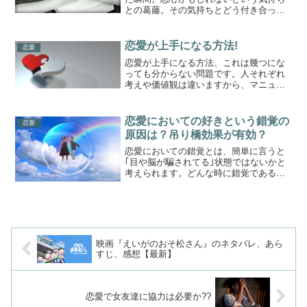
との葛藤。その気持ちとどう付き合って
いくか考えたいと思います。男友達を恋
愛対象として見たと気付いた時男女の友
情は成立するのか？という問いに対して
恋愛が上手になる方法!
恋愛
の答えは様々だと思います...
恋愛が上手になる方法、これは幾つにな
っても分からない問題です。人それぞれ
考えや価値観は違いますから、マニュア
ル通りにはなりません。それでも少しで
も上手になれる近道を探っていきたいと
思います。育った環境兄弟構成や学生生
恋愛においての好きという錯覚の
恋愛
活によって、異性との接し...
原因は？吊り橋効果が有効？
恋愛においての錯覚とは、簡単に言うと
｢目や脳が騙されてる｣状態ではないかと
考えられます。どんな時に錯覚である状
態なのか、錯覚をうまく活用する方法は
あるのか探っていきたいと思います。吊
り橋効果吊り橋効果とは、ドキドキする
場面、その中でも例えば...
映画『えいがのおそ松さん』のネタバレ、あら
すじ、感想【最新】
恋愛で女友達に協力は必要か??