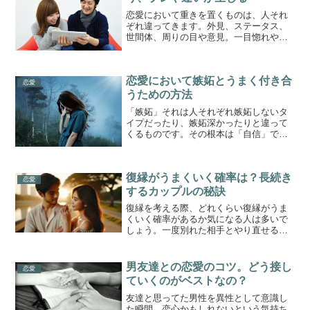
恋愛において重きを置くものは、人それ
ぞれ違ってきます。外見、ステータス、
世間体、周りの目や意見。一目惚れや、
衝動的なもので人は恋に落ちる事もあり
ますし、理屈ではない感情に突き動かさ
れる相手との恋であれば、そんなもの関
恋愛において嫉妬とうまく付き合
係ない！と思う人もいる事...
恋愛
うための方法
「嫉妬」それは人それぞれ嫉妬しないタ
イプだったり、嫉妬深かったりと違って
くるものです。その根本は「自信」では
ないかと考えられます。嫉妬とうまく付
き合ってく術を考えたいと思います。嫉
妬の対象嫉妬の対象で挙げられるのが、
復縁がうまくいく確率は？長続き
恋人の異性の友達、過去の...
恋愛
するカップルの秘訣
復縁を考える際、どれくらい復縁がうま
くいく確率があるか気になる人は多いで
しょう。一度別れた相手とやり直せる可
能性は、状況や対応次第で大きく変わり
ます。復縁確率は相手の心理を理解し、
適切なタイミングを見極めることが重要
男友達との恋愛のコツ。どう接し
恋愛
です。例えば、友達からの...
ていくのがベストなの？
友達と思ってた男性を異性として意識し
た瞬間。恋心かもしれないという気持ち