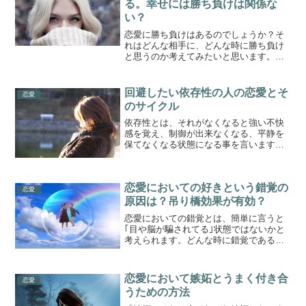
る。幸せには勝ち負けは関係な
い？
恋愛に勝ち負けはあるのでしょうか？そ
れはどんな相手に、どんな時に勝ち負け
と思うのか考えてみたいと思います。横
恋慕の時の勝ち負け｢人の恋路を邪魔する
奴は馬に蹴られて死んでしまえ｣という言
葉があります。つまりは、人様の恋人を
回避したい依存性の人の恋愛とそ
恋愛
奪い取ったりする事は...
のサイクル
依存性とは、それがなくなると強い不快
感を覚え、制御が出来なくなる、平静を
保てなくなる状態になる事を言います。
恋愛に依存するタイプの人の恋愛と、恋
に落ちてしまうサイクル、またその回避
方法について考えてみたいと思います。
恋愛においての好きという錯覚の
恋愛依存性通常依存症とい...
恋愛
原因は？吊り橋効果が有効？
恋愛においての錯覚とは、簡単に言うと
｢目や脳が騙されてる｣状態ではないかと
考えられます。どんな時に錯覚である状
態なのか、錯覚をうまく活用する方法は
あるのか探っていきたいと思います。吊
り橋効果吊り橋効果とは、ドキドキする
恋愛において嫉妬とうまく付き合
恋愛
場面、その中でも例えば...
うための方法