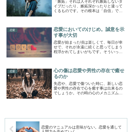
「嫉妬」それは人それぞれ嫉妬しないタ
イプだったり、嫉妬深かったりと違って
くるものです。その根本は「自信」では
ないかと考えられます。嫉妬とうまく付
き合ってく術を考えたいと思います。嫉
妬の対象嫉妬の対象で挙げられるのが、
恋愛においてのけじめ。誠意を示
恋人の異性の友達、過去の...
恋愛
す事が大切
恋愛が始まった頃は楽しくて、毎日が幸
せで、それが永遠に続くと思ってしまう
程浮かれてしまいがちです。そういった
日々は長く続く筈はありません。付き合
い続けていく上でのけじめ、残念ながら
恋愛が終わる時のけじめについて考えて
心の傷は恋愛や男性の存在で癒せ
いきたいと思います。熱病...
恋愛
るのか
失恋や、恋愛で傷ついた時に、新しい恋
愛や男性の存在で心を癒す事は出来るの
でしょうか。その時の心のメカニズムに
ついて考えてみたいと思います。↓↓今な
らメルマガ登録で10分無料でお悩み聞き
ます↓↓おすそわけマーケットプレイス
「ツクツク!!」精神...
恋愛のマニュアルは意味がない。恋愛を通して
人間力を高めていく