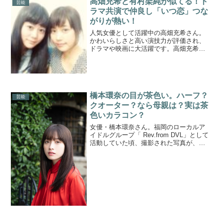
高畑充希と有村架純が似てる！ド
芸能
ラマ共演で仲良し「いつ恋」つな
がりが熱い！
人気女優として活躍中の高畑充希さん。
かわいらしさと高い演技力が評価され、
ドラマや映画に大活躍です。高畑充希さ
んと、女優・有村架純さんが似ている、
と話題になっています。高畑充希さん
と、有村架純さんは映画・ドラマで2度共
演しています。今後も共演...
橋本環奈の目が茶色い。ハーフ？
芸能
クオーター？なら母親は？実は茶
色いカラコン？
女優・橋本環奈さん。福岡のローカルア
イドルグループ「 Rev.from DVL」として
活動していた頃、撮影された写真が、
「奇跡の一枚」と話題になり、一躍有名
になりました。美少女として話題です
が、橋本環奈さんのご家族も注目される
ことが多いです...