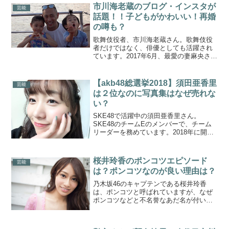
市川海老蔵のブログ・インスタが
芸能
話題！！子どもがかわいい！再婚
の噂も？
歌舞伎役者、市川海老蔵さん。歌舞伎役
者だけではなく、俳優としても活躍され
ています。2017年6月、最愛の妻麻央さん
を乳癌で亡くし、かなり大変でしたが、
現在も仕事、育児と頑張っています。市
川海老蔵のブログやインスタが話題！引
【akb48総選挙2018】須田亜香里
芸能
用:海老蔵さんのブ...
は２位なのに写真集はなぜ売れな
い？
SKE48で活躍中の須田亜香里さん。
SKE48のチームEのメンバーで、チーム
リーダーを務めています。2018年に開催
された第10回AKB総選挙では2位を受賞。
ファンを大切にし、握手会では神対応と
話題です。須田亜香里はかわいくない？
桜井玲香のポンコツエピソード
芸能
なぜ人気？...
は？ポンコツなのが良い理由は？
乃木坂46のキャプテンである桜井玲香
は、ポンコツと呼ばれていますが、なぜ
ポンコツなどと不名誉なあだ名が付いた
のでしょうか？桜井玲香のポンコツエピ
ソードと、それでもポンコツなのが良い
理由についてご紹介しましょう。乃木坂