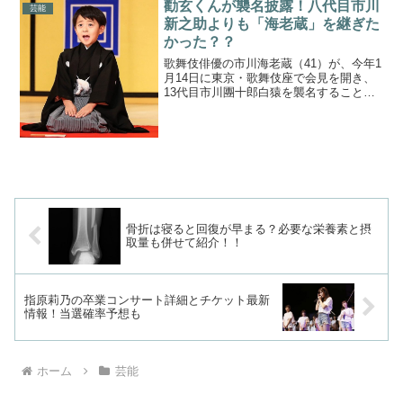
勸玄くんが襲名披露！八代目市川
46桜井玲香とは？引用：...
芸能
新之助よりも「海老蔵」を継ぎた
かった？？
歌舞伎俳優の市川海老蔵（41）が、今年1
月14日に東京・歌舞伎座で会見を開き、
13代目市川團十郎白猿を襲名することを
発表しました。同時に、長男の堀越勸玄
（かんげん）くんが8代目市川新之助を名
乗って初舞台を踏みます。今回はこの堀
越勸玄（かんげ...
骨折は寝ると回復が早まる？必要な栄養素と摂
取量も併せて紹介！！
指原莉乃の卒業コンサート詳細とチケット最新
情報！当選確率予想も
ホーム
芸能